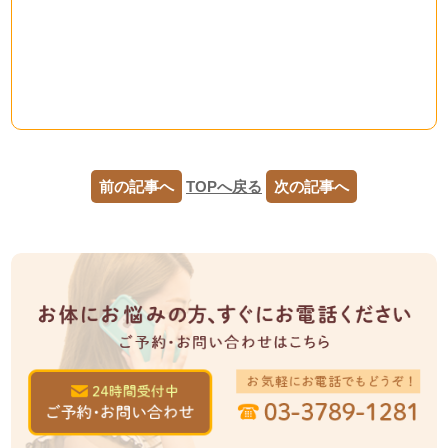
前の記事へ
TOPへ戻る
次の記事へ