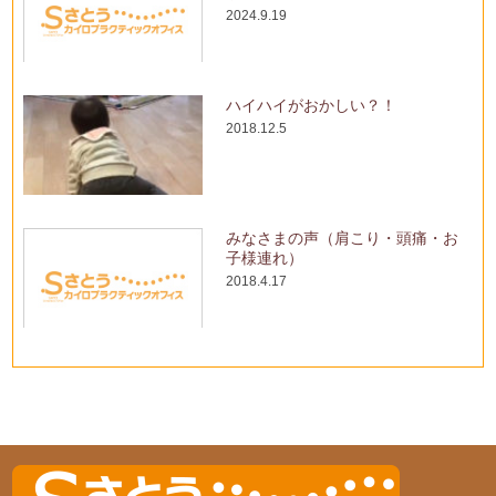
2024.9.19
ハイハイがおかしい？！
2018.12.5
みなさまの声（肩こり・頭痛・お
子様連れ）
2018.4.17