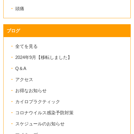
頭痛
ブログ
全てを見る
2024年9月【移転しました】
Q＆A
アクセス
お得なお知らせ
カイロプラクティック
コロナウイルス感染予防対策
スケジュールのお知らせ