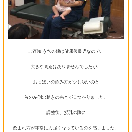
ご存知 うちの娘は健康優良児なので、
大きな問題はありませんでしたが、
おっぱいの飲み方が少し浅いのと
首の左側の動きの悪さが見つかりました。
調整後、授乳の際に
飲まれ方が非常に力強くなっているのを感じました。