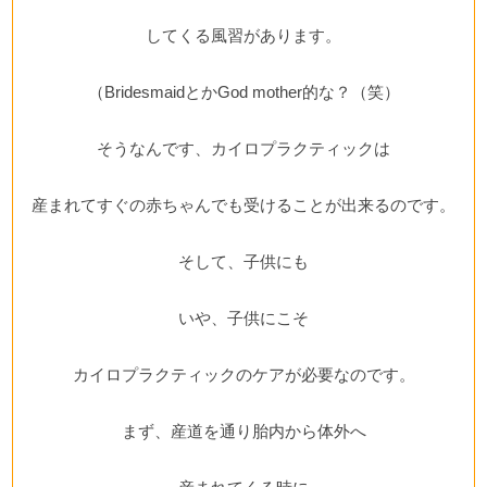
してくる風習があります。
（BridesmaidとかGod mother的な？（笑）
そうなんです、カイロプラクティックは
産まれてすぐの赤ちゃんでも受けることが出来るのです。
そして、子供にも
いや、子供にこそ
カイロプラクティックのケアが必要なのです。
まず、産道を通り胎内から体外へ