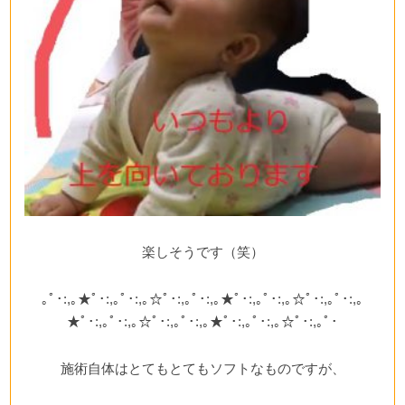
楽しそうです（笑）
｡ﾟ･:,｡★ﾟ･:,｡ﾟ･:,｡☆ﾟ･:,｡ﾟ･:,｡★ﾟ･:,｡ﾟ･:,｡☆ﾟ･:,｡ﾟ･:,｡
★ﾟ･:,｡ﾟ･:,｡☆ﾟ･:,｡ﾟ･:,｡★ﾟ･:,｡ﾟ･:,｡☆ﾟ･:,｡ﾟ･
施術自体はとてもとてもソフトなものですが、