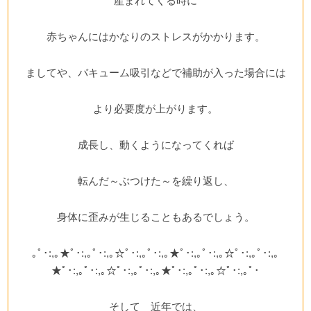
産まれてくる時に
赤ちゃんにはかなりのストレスがかかります。
ましてや、バキューム吸引などで補助が入った場合には
より必要度が上がります。
成長し、動くようになってくれば
転んだ～ぶつけた～を繰り返し、
身体に歪みが生じることもあるでしょう。
｡ﾟ･:,｡★ﾟ･:,｡ﾟ･:,｡☆ﾟ･:,｡ﾟ･:,｡★ﾟ･:,｡ﾟ･:,｡☆ﾟ･:,｡ﾟ･:,｡
★ﾟ･:,｡ﾟ･:,｡☆ﾟ･:,｡ﾟ･:,｡★ﾟ･:,｡ﾟ･:,｡☆ﾟ･:,｡ﾟ･
そして 近年では、