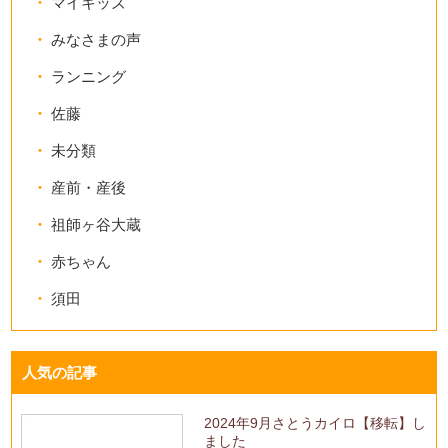
マイキッズ
みなさまの声
ランニング
佐藤
未分類
産前・産後
祖師ヶ谷大蔵
赤ちゃん
須田
人気の記事
2024年9月さとうカイロ【移転】し
ました