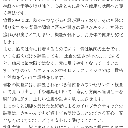
神経への干渉を取り除き、心身ともに身体を健康な状態へと導
く療法です。
背骨の中には、脳からつながる神経が通っており、その神経の
通り道である背骨の関節に歪みや動きの悪さがあると、神経の
流れが邪魔されてしまい、機能が低下し、お身体の健康が劣化
します。
また、筋肉は骨に付着するものであり、骨は筋肉の土台です。
いくら筋肉だけを調整しても、 土台の歪みがそのままである
と、効果は最大限ではなく、元に戻りやすくなってしまいま
す。ですので、当オフィスのカイロプラクティックでは、骨格
と筋肉を合わせて調整をします。
骨格の調整には、調整されるべき部位をカウンセリング・検査
にて見つけ出し、手や器具を用いて、適切な方向へ適切な圧を
瞬間的に加え、正しい位置や動きを取り戻させます。
しっかりと訓練を受けた施術者によるカイロプラクティックの
調整は、赤ちゃんでも妊娠中でも受けることのできる安心・安
全なものですので、どうぞ安心して受けてください。
施術方法は、皆さまそれぞれに合わせたものをご提供できます