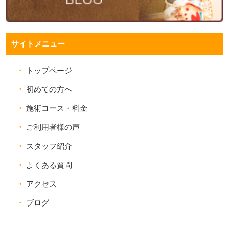
サイトメニュー
トップページ
初めての方へ
施術コース・料金
ご利用者様の声
スタッフ紹介
よくある質問
アクセス
ブログ