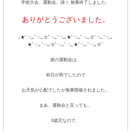
学術大会、運動会、諸々 無事終了しました。
ありがとうございました。
｡★ﾟ･:,｡ﾟ･:,｡☆ﾟ･:,｡ﾟ･:,｡★ﾟ･:,｡ﾟ･:,｡☆ﾟ･:,｡ﾟ･:,｡
★ﾟ･:,｡ﾟ･:,｡☆ﾟ･:,｡ﾟ･:,｡★ﾟ･:,｡ﾟ･:,｡☆ﾟ
娘の運動会は、
前日が雨でしたので
お天気が心配でしたが無事開催されました。
まあ、運動会と言っても、
0歳児なので、