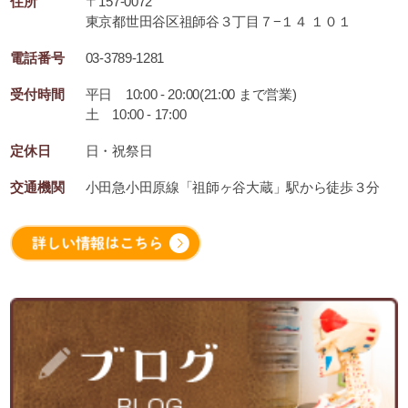
住所
〒157-0072
東京都世田谷区祖師谷３丁目７−１４ １０１
電話番号
03-3789-1281
受付時間
平日 10:00 - 20:00(21:00 まで営業)
土 10:00 - 17:00
定休日
日・祝祭日
交通機関
小田急小田原線「祖師ヶ谷大蔵」駅から徒歩３分