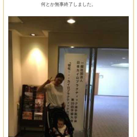
何とか無事終了しました。