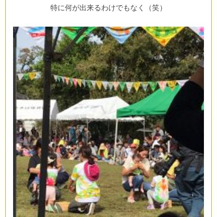
特に何が出来るわけでもなく（笑）