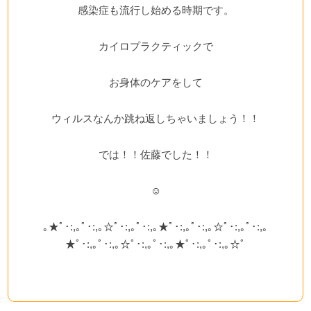
感染症も流行し始める時期です。
カイロプラクティックで
お身体のケアをして
ウィルスなんか跳ね返しちゃいましょう！！
では！！佐藤でした！！
☺
｡★ﾟ･:,｡ﾟ･:,｡☆ﾟ･:,｡ﾟ･:,｡★ﾟ･:,｡ﾟ･:,｡☆ﾟ･:,｡ﾟ･:,｡
★ﾟ･:,｡ﾟ･:,｡☆ﾟ･:,｡ﾟ･:,｡★ﾟ･:,｡ﾟ･:,｡☆ﾟ