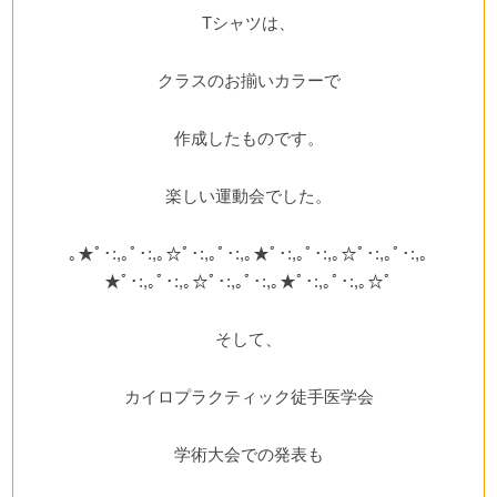
Tシャツは、
クラスのお揃いカラーで
作成したものです。
楽しい運動会でした。
｡★ﾟ･:,｡ﾟ･:,｡☆ﾟ･:,｡ﾟ･:,｡★ﾟ･:,｡ﾟ･:,｡☆ﾟ･:,｡ﾟ･:,｡
★ﾟ･:,｡ﾟ･:,｡☆ﾟ･:,｡ﾟ･:,｡★ﾟ･:,｡ﾟ･:,｡☆ﾟ
そして、
カイロプラクティック徒手医学会
学術大会での発表も