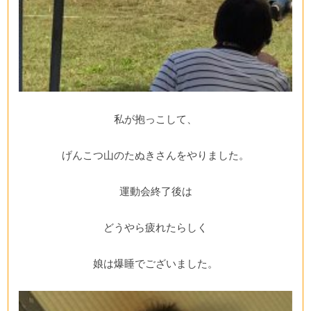
私が抱っこして、
げんこつ山のたぬきさんをやりました。
運動会終了後は
どうやら疲れたらしく
娘は爆睡でございました。