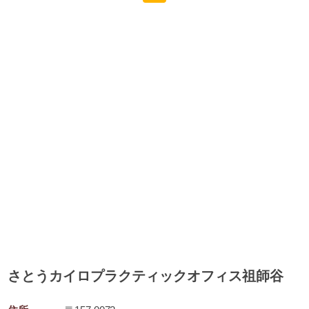
さとうカイロプラクティックオフィス祖師谷