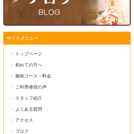
サイトメニュー
トップページ
初めての方へ
施術コース・料金
ご利用者様の声
スタッフ紹介
よくある質問
アクセス
ブログ