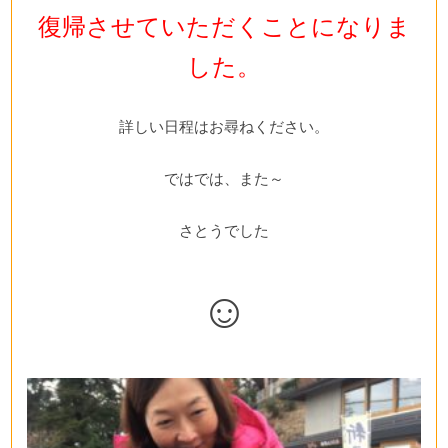
復帰させていただくことになりま
した。
詳しい日程はお尋ねください。
ではでは、また～
さとうでした
☺