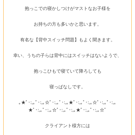
抱っこでの寝かしつけがマストなお子様を
お持ちの方も多いかと思います。
有名な【背中スイッチ問題】もよく聞きます。
幸い、うちの子らは背中にはスイッチはないようで、
抱っこひもで寝ていて降ろしても
寝っぱなしです。
｡★ﾟ･:,｡ﾟ･:,｡☆ﾟ･:,｡ﾟ･:,｡★ﾟ･:,｡ﾟ･:,｡☆ﾟ･:,｡ﾟ･:,｡
★ﾟ･:,｡ﾟ･:,｡☆ﾟ･:,｡ﾟ･:,｡★ﾟ･:,｡ﾟ･:,｡☆ﾟ
クライアント様方には