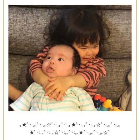
｡★ﾟ･:,｡ﾟ･:,｡☆ﾟ･:,｡ﾟ･:,｡★ﾟ･:,｡ﾟ･:,｡☆ﾟ･:,｡ﾟ･:,｡
★ﾟ･:,｡ﾟ･:,｡☆ﾟ･:,｡ﾟ･:,｡★ﾟ･:,｡ﾟ･:,｡☆ﾟ