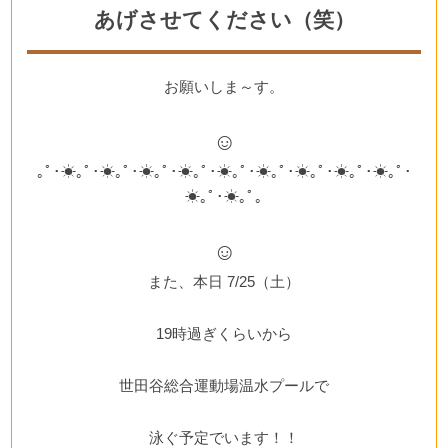
あげさせてください（笑）
お願いしま～す。
☺
｡ﾟ･☀｡ﾟ･☀｡ﾟ･☀｡ﾟ･☀｡ﾟ･☀｡ﾟ･☀｡ﾟ･☀｡ﾟ･☀｡ﾟ･☀｡ﾟ･
☀｡ﾟ･☀｡ﾟ｡
☺
また、本日 7/25（土）
19時過ぎくらいから
世田谷総合運動場温水プールで
泳ぐ予定でいます！！