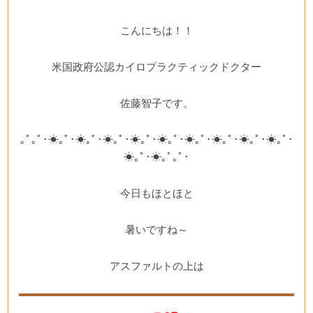
こんにちは！！
米国政府公認カイロプラクティックドクター
佐藤智子です。
｡ﾟ｡ﾟ･☀｡ﾟ･☀｡ﾟ･☀｡ﾟ･☀｡ﾟ･☀｡ﾟ･☀｡ﾟ･☀｡ﾟ･☀｡ﾟ･☀｡ﾟ･
☀｡ﾟ･☀｡ﾟ｡ﾟ･
今日もほとほと
暑いですね～
アスファルトの上は