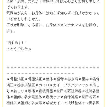
佐藤・須田、元気よく皆様のご来院を心よりお待ち申し上
げております。
気温差があり、お身体には知らず知らずご負担がかかって
いるかもしれません。
症状が明確になる前に、お身体のメンテナンスをお勧めし
ます。
ではでは！！
さとうでした☺
＝＝＝＝＝＝＝＝＝＝＝＝＝＝＝＝＝＝＝＝＝＝＝＝＝＝
＝＝＝＝＝＝＝＝＝＝＝＝＝＝＝＝＝＝＝
＃骨格矯正＃骨盤矯正＃整体＃猫背＃巻き肩＃歪み＃猫背
矯正＃巻き肩矯正＃カイロ＃カイロプラクティック＃肩こ
り＃首こり＃腰痛＃産後骨盤＃世田谷区祖師谷＃祖師谷整
体＃祖師ヶ谷大蔵整体＃産後ケア＃自律神経＃世田谷区＃
祖師谷＃祖師ヶ谷大蔵＃成城カイロ＃成城整体＃世田谷区