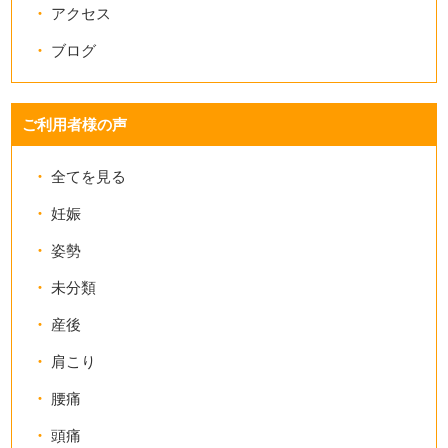
アクセス
ブログ
ご利用者様の声
全てを見る
妊娠
姿勢
未分類
産後
肩こり
腰痛
頭痛