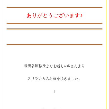
ありがとうございます♪
世田谷区桜丘よりお越しのKさんより
スリランカのお茶を頂きました。
⇓