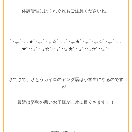
体調管理にはくれぐれもご注意くださいね。
ﾟ･:,｡ﾟ･:,｡★ﾟ･:,｡ﾟ･:,｡☆ﾟ･:,｡ﾟ･:,｡★ﾟ･:,｡ﾟ･:,｡☆ﾟ･:,｡ﾟ･:,｡
★ﾟ･:,｡ﾟ･:,｡☆ﾟ･:,｡ﾟ･:,｡★ﾟ･:,｡ﾟ･:,｡☆ﾟ･:,｡ﾟ･
さてさて、さとうカイロのヤング層は小学生になるのです
が、
最近は姿勢の悪いお子様が非常に目立ちます！！