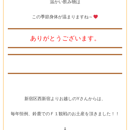
温かい飲み物は
この季節身体が温まりますね～
ありがとうございます。
新宿区西新宿よりお越しのYさんからは、
毎年恒例、鈴鹿でのＦ１観戦のお土産を頂きました！！
⇓