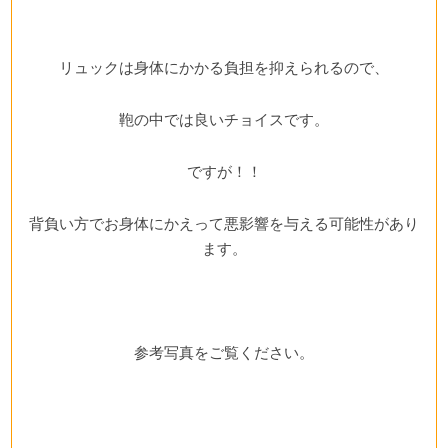
リュックは身体にかかる負担を抑えられるので、
鞄の中では良いチョイスです。
ですが！！
背負い方でお身体にかえって悪影響を与える可能性があり
ます。
参考写真をご覧ください。