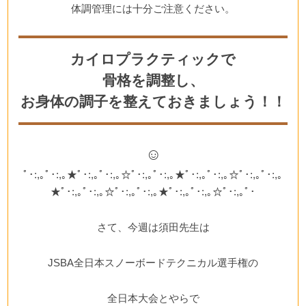
体調管理には十分ご注意ください。
カイロプラクティックで
骨格を調整し、
お身体の調子を整えておきましょう！！
☺
ﾟ･:,｡ﾟ･:,｡★ﾟ･:,｡ﾟ･:,｡☆ﾟ･:,｡ﾟ･:,｡★ﾟ･:,｡ﾟ･:,｡☆ﾟ･:,｡ﾟ･:,｡
★ﾟ･:,｡ﾟ･:,｡☆ﾟ･:,｡ﾟ･:,｡★ﾟ･:,｡ﾟ･:,｡☆ﾟ･:,｡ﾟ･
さて、今週は須田先生は
JSBA全日本スノーボードテクニカル選手権の
全日本大会
とやらで