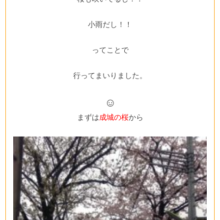
小雨だし！！
ってことで
行ってまいりました。
☺
まずは
成城の桜
から